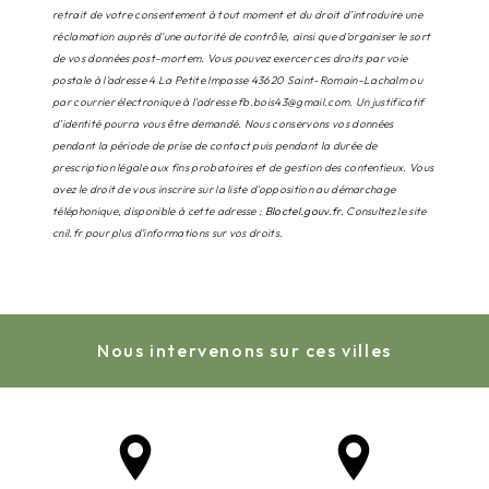
retrait de votre consentement à tout moment et du droit d’introduire une
réclamation auprès d’une autorité de contrôle, ainsi que d’organiser le sort
de vos données post-mortem. Vous pouvez exercer ces droits par voie
postale à l'adresse 4 La Petite Impasse 43620 Saint-Romain-Lachalm ou
par courrier électronique à l'adresse fb.bois43@gmail.com. Un justificatif
d'identité pourra vous être demandé. Nous conservons vos données
pendant la période de prise de contact puis pendant la durée de
prescription légale aux fins probatoires et de gestion des contentieux. Vous
avez le droit de vous inscrire sur la liste d'opposition au démarchage
téléphonique, disponible à cette adresse :
Bloctel.gouv.fr
. Consultez le site
cnil.fr pour plus d’informations sur vos droits.
Nous intervenons sur ces villes