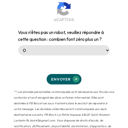
Vous n'êtes pas un robot, veuillez répondre à
cette question : combien font zéro plus un ?
ENVOYER
** Les données personnelles communiquées sont nécessaires aux fins de vous
contacter et sont enregistrées dans un fichier informatisé. Elles sont
destinées à FB Bois et ses sous-traitants dans le seul but de répondre à
votre message. Les données collectées seront communiquées aux seuls
destinataires suivants: FB Bois 4 La Petite Impasse 43620 Saint-Romain-
Lachalm fb.bois43@gmail.com. Vous disposez de droits d’accès, de
rectification, d’effacement, de portabilité, de limitation, d’opposition, de