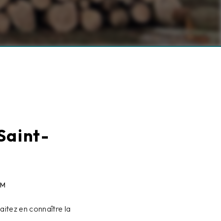
Saint-
LM
itez en connaître la