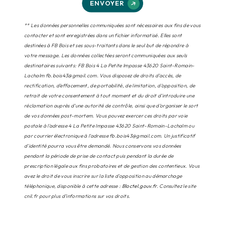
ENVOYER
** Les données personnelles communiquées sont nécessaires aux fins de vous
contacter et sont enregistrées dans un fichier informatisé. Elles sont
destinées à FB Bois et ses sous-traitants dans le seul but de répondre à
votre message. Les données collectées seront communiquées aux seuls
destinataires suivants: FB Bois 4 La Petite Impasse 43620 Saint-Romain-
Lachalm fb.bois43@gmail.com. Vous disposez de droits d’accès, de
rectification, d’effacement, de portabilité, de limitation, d’opposition, de
retrait de votre consentement à tout moment et du droit d’introduire une
réclamation auprès d’une autorité de contrôle, ainsi que d’organiser le sort
de vos données post-mortem. Vous pouvez exercer ces droits par voie
postale à l'adresse 4 La Petite Impasse 43620 Saint-Romain-Lachalm ou
par courrier électronique à l'adresse fb.bois43@gmail.com. Un justificatif
d'identité pourra vous être demandé. Nous conservons vos données
pendant la période de prise de contact puis pendant la durée de
prescription légale aux fins probatoires et de gestion des contentieux. Vous
avez le droit de vous inscrire sur la liste d'opposition au démarchage
téléphonique, disponible à cette adresse :
Bloctel.gouv.fr
. Consultez le site
cnil.fr pour plus d’informations sur vos droits.