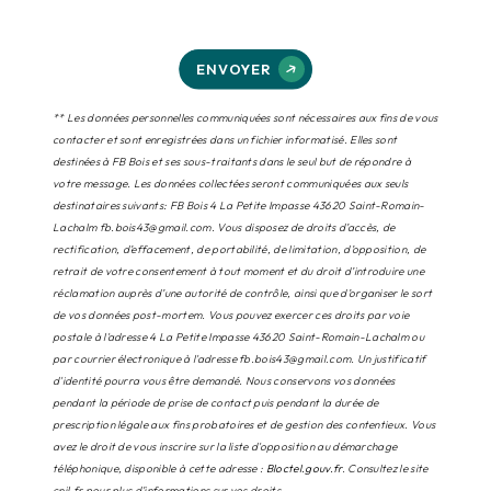
ENVOYER
** Les données personnelles communiquées sont nécessaires aux fins de vous
contacter et sont enregistrées dans un fichier informatisé. Elles sont
destinées à FB Bois et ses sous-traitants dans le seul but de répondre à
votre message. Les données collectées seront communiquées aux seuls
destinataires suivants: FB Bois 4 La Petite Impasse 43620 Saint-Romain-
Lachalm fb.bois43@gmail.com. Vous disposez de droits d’accès, de
rectification, d’effacement, de portabilité, de limitation, d’opposition, de
retrait de votre consentement à tout moment et du droit d’introduire une
réclamation auprès d’une autorité de contrôle, ainsi que d’organiser le sort
de vos données post-mortem. Vous pouvez exercer ces droits par voie
postale à l'adresse 4 La Petite Impasse 43620 Saint-Romain-Lachalm ou
par courrier électronique à l'adresse fb.bois43@gmail.com. Un justificatif
d'identité pourra vous être demandé. Nous conservons vos données
pendant la période de prise de contact puis pendant la durée de
prescription légale aux fins probatoires et de gestion des contentieux. Vous
avez le droit de vous inscrire sur la liste d'opposition au démarchage
téléphonique, disponible à cette adresse :
Bloctel.gouv.fr
. Consultez le site
cnil.fr pour plus d’informations sur vos droits.