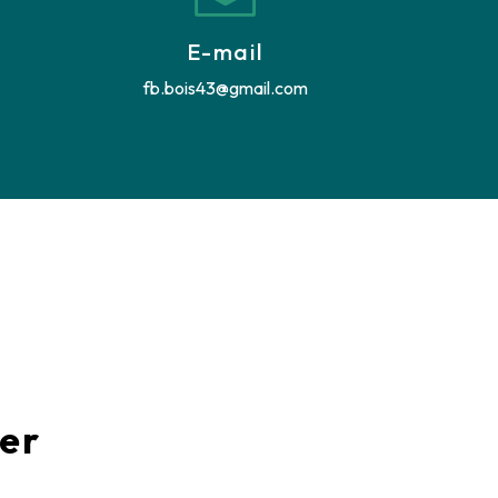
E-mail
fb.bois43@gmail.com
ter