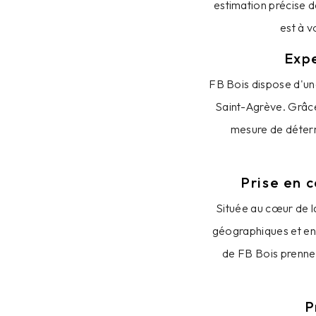
estimation précise de
est à 
Expe
FB Bois dispose d'une
Saint-Agrève. Grâce 
mesure de détermi
Prise en 
Située au cœur de l
géographiques et env
de FB Bois prennen
P