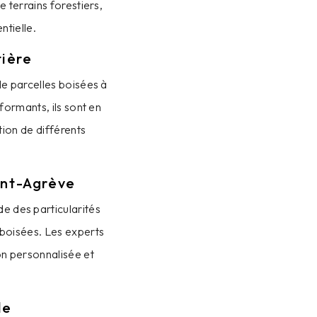
e terrains forestiers,
tielle.
tière
de parcelles boisées à
formants, ils sont en
tion de différents
int-Agrève
e des particularités
 boisées. Les experts
on personnalisée et
le