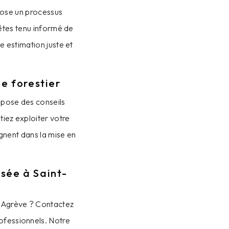
pose un processus
 êtes tenu informé de
e estimation juste et
ne forestier
opose des conseils
tiez exploiter votre
gnent dans la mise en
isée à Saint-
t-Agrève ? Contactez
ofessionnels. Notre