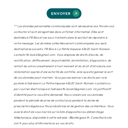
ENVOYER
** Les données personnelles communiquées sont nécessaires aux fins de vous
contacter et sont enregistrées dans un fichier informatisé. Elles sont
destinées à FB Bois et ses sous-traitants dans le seul but de répondre à
votre message. Les données collectées seront communiquées aux seuls
destinataires suivants: FB Bois 4 La Petite Impasse 43620 Saint-Romain-
Lachalm fb.bois43@gmail.com. Vous disposez de droits d’accès, de
rectification, d’effacement, de portabilité, de limitation, d’opposition, de
retrait de votre consentement à tout moment et du droit d’introduire une
réclamation auprès d’une autorité de contrôle, ainsi que d’organiser le sort
de vos données post-mortem. Vous pouvez exercer ces droits par voie
postale à l'adresse 4 La Petite Impasse 43620 Saint-Romain-Lachalm ou
par courrier électronique à l'adresse fb.bois43@gmail.com. Un justificatif
d'identité pourra vous être demandé. Nous conservons vos données
pendant la période de prise de contact puis pendant la durée de
prescription légale aux fins probatoires et de gestion des contentieux. Vous
avez le droit de vous inscrire sur la liste d'opposition au démarchage
téléphonique, disponible à cette adresse :
Bloctel.gouv.fr
. Consultez le site
cnil.fr pour plus d’informations sur vos droits.