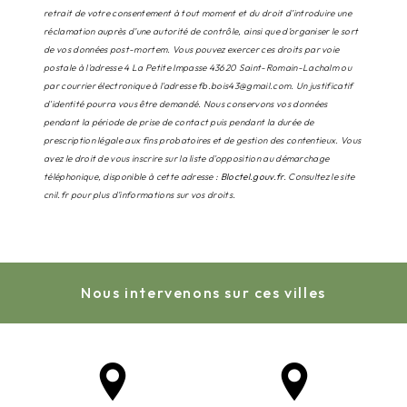
retrait de votre consentement à tout moment et du droit d’introduire une
réclamation auprès d’une autorité de contrôle, ainsi que d’organiser le sort
de vos données post-mortem. Vous pouvez exercer ces droits par voie
postale à l'adresse 4 La Petite Impasse 43620 Saint-Romain-Lachalm ou
par courrier électronique à l'adresse fb.bois43@gmail.com. Un justificatif
d'identité pourra vous être demandé. Nous conservons vos données
pendant la période de prise de contact puis pendant la durée de
prescription légale aux fins probatoires et de gestion des contentieux. Vous
avez le droit de vous inscrire sur la liste d'opposition au démarchage
téléphonique, disponible à cette adresse :
Bloctel.gouv.fr
. Consultez le site
cnil.fr pour plus d’informations sur vos droits.
Nous intervenons sur ces villes