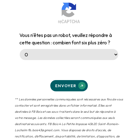
Vous n'êtes pas un robot, veuillez répondre à
cette question : combien font six plus zéro ?
ENVOYER
** Les données personnelles communiquées sont nécessaires aux fins de vous
contacter et sont enregistrées dans un fichier informatisé. Elles sont
destinées à FB Bois et ses sous-traitants dans le seul but de répondre à
votre message. Les données collectées seront communiquées aux seuls
destinataires suivants: FB Bois 4 La Petite Impasse 43620 Saint-Romain-
Lachalm fb.bois43@gmail.com. Vous disposez de droits d’accès, de
rectification, d’effacement, de portabilité, de limitation, d’opposition, de